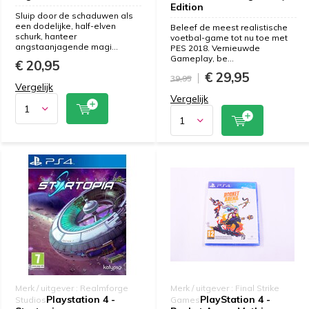
Edition
Sluip door de schaduwen als
een dodelijke, half-elven
Beleef de meest realistische
schurk, hanteer
voetbal-game tot nu toe met
angstaanjagende magi...
PES 2018. Vernieuwde
Gameplay, be...
€ 20,95
€ 29,95
39,95
Vergelijk
Vergelijk
Merk / uitgever : Realmforge
Merk / uitgever : Final Strike
Playstation 4 -
PlayStation 4 -
Studios
Games