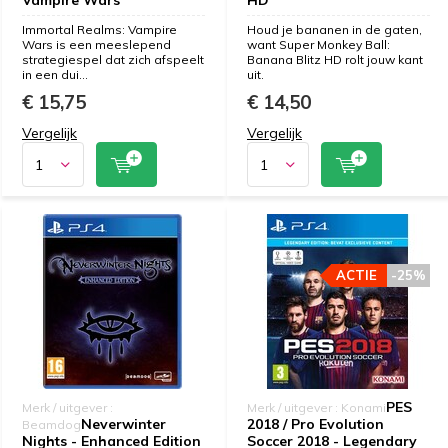
Vampire Wars
HD
Immortal Realms: Vampire
Houd je bananen in de gaten,
Wars is een meeslepend
want Super Monkey Ball:
strategiespel dat zich afspeelt
Banana Blitz HD rolt jouw kant
in een dui...
uit.
€ 15,75
€ 14,50
Vergelijk
Vergelijk
ACTIE
-25%
PES
Merk / uitgever :
Merk / uitgever : Konami
Neverwinter
2018 / Pro Evolution
Beamdog
Nights - Enhanced Edition
Soccer 2018 - Legendary