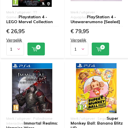
Merk / uitgever : TT
Merk / uitgever :
Playstation 4 -
PlayStation 4 -
Games
Aquaplus
LEGO Marvel Collection
Utawarerumono [Sealed]
€ 26,95
€ 79,95
Vergelijk
Vergelijk
Super
Merk / uitgever : Palindrome
Merk / uitgever : Sega
Immortal Realms:
Monkey Ball: Banana Blitz
Interactive