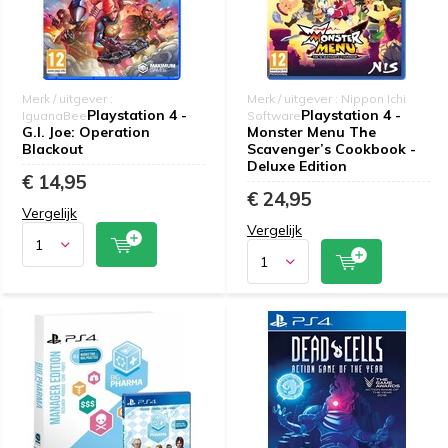
Merk / uitgever :
Merk / uitgever : Nippon Ichi
Playstation 4 -
Playstation 4 -
IguanaBee
Software
G.I. Joe: Operation
Monster Menu The
Blackout
Scavenger’s Cookbook -
Deluxe Edition
€ 14,95
€ 24,95
Vergelijk
Vergelijk