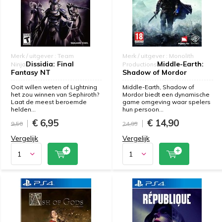
Merk / uitgever : Team
Merk / uitgever : Monolith
Dissidia: Final
Middle-Earth:
Ninja
Productions
Fantasy NT
Shadow of Mordor
Ooit willen weten of Lightning
Middle-Earth, Shadow of
het zou winnen van Sephiroth?
Mordor biedt een dynamische
Laat de meest beroemde
game omgeving waar spelers
helden...
hun persoon...
€ 6,95
€ 14,90
9,50
24,95
Vergelijk
Vergelijk