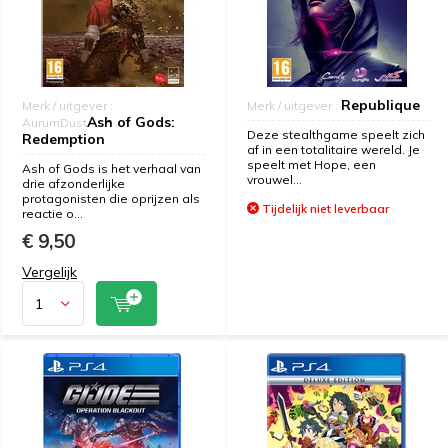
Republique
Merk / uitgever :
Merk / uitgever :
Ash of Gods:
AurumDust
Deze stealthgame speelt zich
Redemption
af in een totalitaire wereld. Je
speelt met Hope, een
Ash of Gods is het verhaal van
vrouwel...
drie afzonderlijke
protagonisten die oprijzen als
Tijdelijk niet leverbaar
reactie o...
€ 9,50
Vergelijk