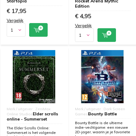
Startopia
Rocket Arena Mythic
Edition
€ 17,95
€ 4,95
Vergelijk
Vergelijk
Merk / uitgever : ZeniMax
Merk / uitgever : Dark Screen
Elder scrolls
Bounty Battle
Online Studios
Games
online - Summerset
Bounty Battle is de ultieme
indie-vechtgame: een nieuwe
The Elder Scrolls Online:
2D-jager, waarin je je favoriete
Summerset is het volgende