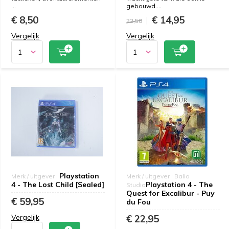
...
gebouwd....
€ 8,50
€ 14,95
22,50
Vergelijk
Vergelijk
Playstation
Merk / uitgever :
Merk / uitgever : Balio
4 - The Lost Child [Sealed]
Playstation 4 - The
Studio
Quest for Excalibur - Puy
€ 59,95
du Fou
Vergelijk
€ 22,95