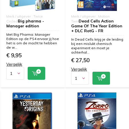
Merk / uitgever : Twice
Merk / uitgever : Motion
Big pharma -
Dead Cells Action
Circled
Twin
Manager edition
Game Of The Year Edition
+ DLC RotG - FR
Met Big Pharma: Manager
Edition op de PS4 ervaar jij hoe
In Dead Cells krijg je de leiding
het is om de macht te hebben
bij een mislukt chemisch
de w...
experiment en moet je
achterhal...
€ 9,95
€ 27,50
Vergelijk
Vergelijk