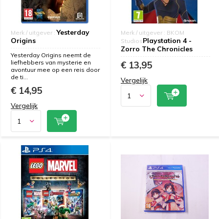
Yesterday
Merk / uitgever :
Merk / uitgever : BKOM
Origins
Playstation 4 -
Studios
Zorro The Chronicles
Yesterday Origins neemt de
liefhebbers van mysterie en
€ 13,95
avontuur mee op een reis door
de ti...
Vergelijk
€ 14,95
Vergelijk