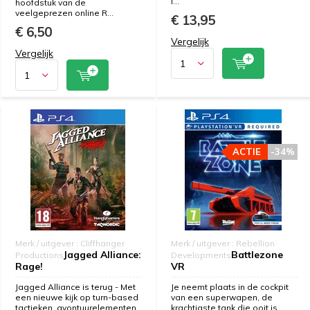
I...
hoofdstuk van de
veelgeprezen online R...
€ 13,95
€ 6,50
Vergelijk
Vergelijk
ACTIE
-34%
Merk / uitgever : Cliffhanger
Merk / uitgever : Rebellion
Jagged Alliance:
Battlezone
Productions
Developments
Rage!
VR
Jagged Alliance is terug - Met
Je neemt plaats in de cockpit
een nieuwe kijk op turn-based
van een superwapen, de
tactieken, avontuurelementen
krachtigste tank die ooit is