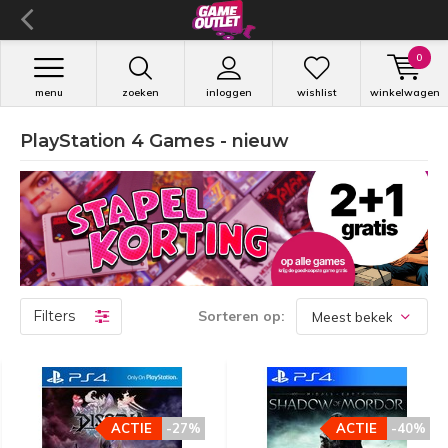
0
menu
zoeken
inloggen
wishlist
winkelwagen
PlayStation 4 Games - nieuw
Filters
Sorteren op:
ACTIE
-27%
ACTIE
-40%