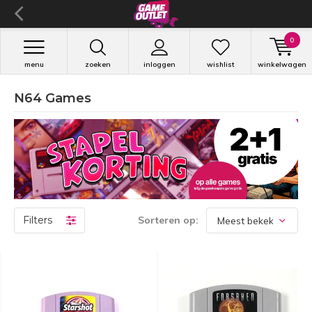
0
menu
zoeken
inloggen
wishlist
winkelwagen
N64 Games
Filters
Sorteren op: