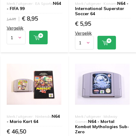
N64
N64 -
Merk / uitgever : EA Sports
Merk / uitgever : Konami
- FIFA 99
International Superstar
Soccer 64
€ 8,95
14,95
€ 5,95
Vergelijk
Vergelijk
N64
Merk / uitgever : Nintendo
Merk / uitgever : Midway
- Mario Kart 64
N64 - Mortal
Games
Kombat Mythologies Sub-
€ 46,50
Zero