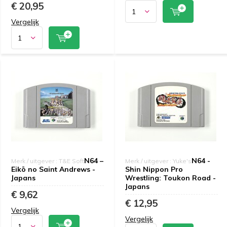
€ 20,95
Vergelijk
N64 –
N64 -
Merk / uitgever : T&E Soft
Merk / uitgever : Yuke's
Eikō no Saint Andrews -
Shin Nippon Pro
Japans
Wrestling: Toukon Road -
Japans
€ 9,62
€ 12,95
Vergelijk
Vergelijk