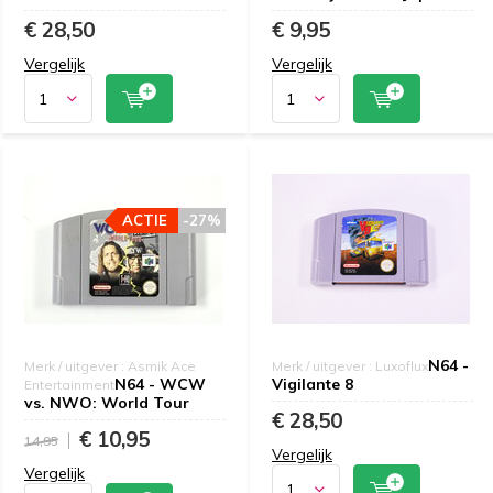
€ 28,50
€ 9,95
Vergelijk
Vergelijk
ACTIE
-27%
N64 -
Merk / uitgever : Asmik Ace
Merk / uitgever : Luxoflux
N64 - WCW
Vigilante 8
Entertainment
vs. NWO: World Tour
€ 28,50
€ 10,95
14,95
Vergelijk
Vergelijk