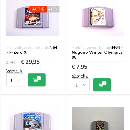
ACTIE
-13%
N64
N64 -
Merk / uitgever : Nintendo
Merk / uitgever : Konami
- F-Zero X
Nagano Winter Olympics
98
€ 29,95
34,50
€ 7,95
Vergelijk
Vergelijk