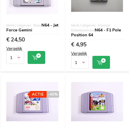
N64 - Jet
Merk / uitgever : Rare
Merk / uitgever : Human
Force Gemini
N64 - F1 Pole
Entertainment
Position 64
€ 24,50
€ 4,95
Vergelijk
Vergelijk
ACTIE
-40%