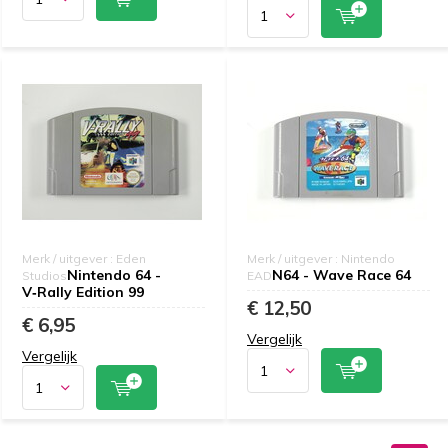
Merk / uitgever : Eden
Merk / uitgever : Nintendo
Nintendo 64 -
N64 - Wave Race 64
Studios
EAD
V‑Rally Edition 99
€ 12,50
€ 6,95
Vergelijk
Vergelijk