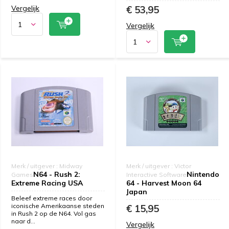
Vergelijk
€ 53,95
Vergelijk
Merk / uitgever : Midway
Merk / uitgever : Victor
N64 - Rush 2:
Nintendo
Games
Interactive Software
Extreme Racing USA
64 - Harvest Moon 64
Japan
Beleef extreme races door
iconische Amerikaanse steden
€ 15,95
in Rush 2 op de N64. Vol gas
naar d...
Vergelijk