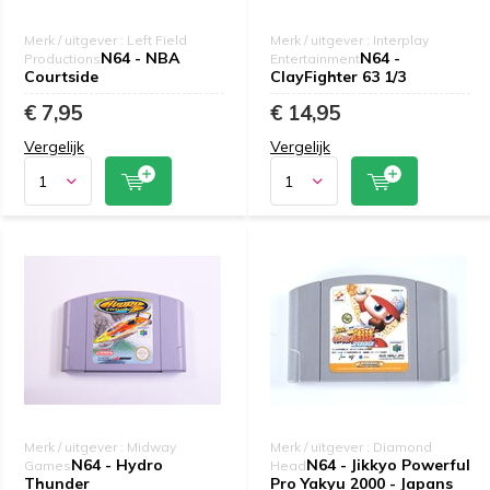
Merk / uitgever : Left Field
Merk / uitgever : Interplay
N64 - NBA
N64 -
Productions
Entertainment
Courtside
ClayFighter 63 1/3
€ 7,95
€ 14,95
Vergelijk
Vergelijk
Merk / uitgever : Midway
Merk / uitgever : Diamond
N64 - Hydro
N64 - Jikkyo Powerful
Games
Head
Thunder
Pro Yakyu 2000 - Japans