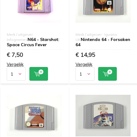
Merk / uitgever :
Merk / uitgever : Iguana
N64 - Starshot:
Nintendo 64 - Forsaken
Infogrames
UK
Space Circus Fever
64
€ 7,50
€ 14,95
Vergelijk
Vergelijk