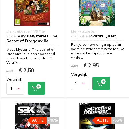
Merk / uitgever : V5 Play
Merk / uitgever :
May's Mysteries The
Safari Quest
Studio
rokapublish
Secret of Dragonville
Pak je camera en ga op safari
want de zeldzame witte leeuw
Mays Mysterie, The secret of
is gespot en jij kunt hem
Dragonville is een spannend
vinde...
puzzelavontuur voor de PC.
Volg M...
€ 2,95
4,95
€ 2,50
5,95
Vergelijk
Vergelijk
ACTIE
-40%
ACTIE
-66%