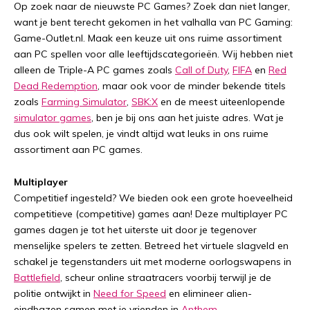
Op zoek naar de nieuwste PC Games? Zoek dan niet langer,
want je bent terecht gekomen in het valhalla van PC Gaming:
Game-Outlet.nl. Maak een keuze uit ons ruime assortiment
aan PC spellen voor alle leeftijdscategorieën. Wij hebben niet
alleen de Triple-A PC games zoals
Call of Duty
,
FIFA
en
Red
Dead Redemption
, maar ook voor de minder bekende titels
zoals
Farming Simulator
,
SBK:X
en de meest uiteenlopende
simulator games
, ben je bij ons aan het juiste adres. Wat je
dus ook wilt spelen, je vindt altijd wat leuks in ons ruime
assortiment aan PC games.
Multiplayer
Competitief ingesteld? We bieden ook een grote hoeveelheid
competitieve (competitive) games aan! Deze multiplayer PC
games dagen je tot het uiterste uit door je tegenover
menselijke spelers te zetten. Betreed het virtuele slagveld en
schakel je tegenstanders uit met moderne oorlogswapens in
Battlefield
, scheur online straatracers voorbij terwijl je de
politie ontwijkt in
Need for Speed
en elimineer alien-
eindbazen samen met je vrienden in
Anthem
.