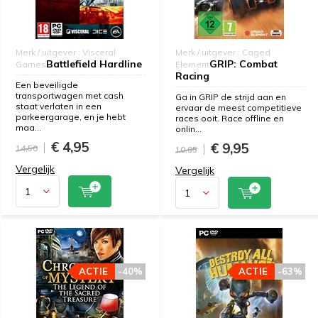
Merk / uitgever : Visceral
Merk / uitgever : Caged
Battlefield Hardline
GRIP: Combat
Games
Element
Racing
Een beveiligde
transportwagen met cash
Ga in GRIP de strijd aan en
staat verlaten in een
ervaar de meest competitieve
parkeergarage, en je hebt
races ooit. Race offline en
maa...
onlin...
€ 4,95
€ 9,95
14,50
10,95
Vergelijk
Vergelijk
ACTIE
-40%
ACTIE
-63%