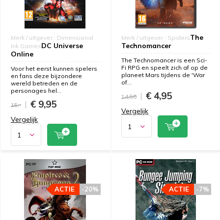
The
Merk / uitgever : Dimensional
Merk / uitgever : Spiders
DC Universe
Technomancer
Ink Games
Online
The Technomancer is een Sci-
Fi RPG en speelt zich af op de
Voor het eerst kunnen spelers
planeet Mars tijdens de 'War
en fans deze bijzondere
of...
wereld betreden en de
personages hel...
€ 4,95
14,50
€ 9,95
15,-
Vergelijk
Vergelijk
ACTIE
-20%
ACTIE
-7%