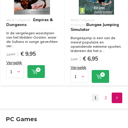
Empires &
Merk / uitgever :
Merk / uitgever :
Dungeons
Bungee Jumping
Astragon
Simulator
In de vergelegen woestijnen
van het Midden-Oosten, waar
Bungeejump is een van de
de Sultans in vurige gevechten
meest populaire en
ver...
opwindende extreme sporten.
Iedereen die het o...
€ 9,95
12,50
€ 6,95
7,50
Vergelijk
Vergelijk
1
2
PC Games