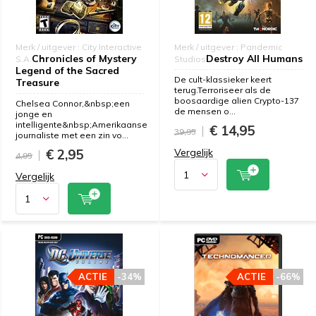
Merk / uitgever : City Interactive
Merk / uitgever : Pandemic
Chronicles of Mystery
Destroy All Humans
S.A.
Studios
Legend of the Sacred
De cult-klassieker keert
Treasure
terug.Terroriseer als de
boosaardige alien Crypto-137
Chelsea Connor,&nbsp;een
de mensen o...
jonge en
intelligente&nbsp;Amerikaanse
€ 14,95
39,95
journaliste met een zin vo...
€ 2,95
Vergelijk
4,95
Vergelijk
ACTIE
-34%
ACTIE
-66%