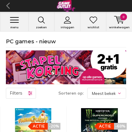
0
menu
zoeken
inloggen
wishlist
winkelwagen
PC games - nieuw
Filters
Sorteren op:
ACTIE
-20%
ACTIE
-68%