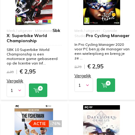
Sbk
Merk / uitgever : Milestone
Merk / uitgever : Cyanide
X: Superbike World
Pro Cycling Manager
Studio
Championship
In Pro Cycling Manager 2020
voor PC ben jij de manager van
SBK 10 Superbike World
een wielerploeg en breng je
Championship is een
ze ...
motorrace game gebaseerd
op de licentie van Inf...
€ 2,95
8,75
€ 2,95
4,95
Vergelijk
Vergelijk
ACTIE
-76%