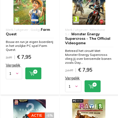
Farm
Merk / uitgever : Gadgy
Merk / uitgever : Milestone
Quest
Monster Energy
S.r.l.
Supercross - The Official
Bouw en run je eigen boerderij
Videogame
in het vrolijke PC spel Farm
Quest.
Betreed het circuit! Met
Monster Energy Supercross
€ 7,95
9,95
vlieg jij over beroemde banen
zoals Day...
Vergelijk
€ 7,95
24,95
Vergelijk
ACTIE
-6%