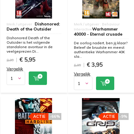
Dishonored:
Merk / uitgever :
Merk / uitgever : Behaviour
Death of the Outsider
Warhammer
Interactive
40000 - Eternal crusade
Dishonored Death of the
Outsider is het volgende
De oorlog nadert, ben jij klaar?
standalone avontuur in de
Beleef de bruutste en meest
veelgeprezen Di...
authentieke Warhammer 40K
sla...
€ 5,95
8,95
€ 3,95
6,95
Vergelijk
Vergelijk
ACTIE
-66%
ACTIE
-9%