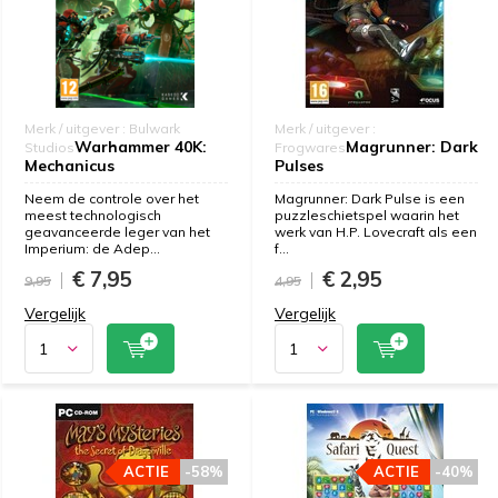
Merk / uitgever : Bulwark
Merk / uitgever :
Warhammer 40K:
Magrunner: Dark
Studios
Frogwares
Mechanicus
Pulses
Neem de controle over het
Magrunner: Dark Pulse is een
meest technologisch
puzzleschietspel waarin het
geavanceerde leger van het
werk van H.P. Lovecraft als een
Imperium: de Adep...
f...
€ 7,95
€ 2,95
9,95
4,95
Vergelijk
Vergelijk
ACTIE
-58%
ACTIE
-40%