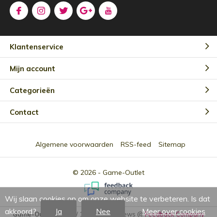
Klantenservice
Mijn account
Categorieën
Contact
Algemene voorwaarden
RSS-feed
Sitemap
© 2026 -
Game-Outlet
Wij slaan cookies op om onze website te verbeteren. Is dat
akkoord?
Ja
Nee
Meer over cookies
Game-Outlet NL
9.0
/
10
-
2301
Reviews @
Feedback Company