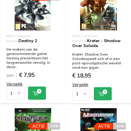
Merk / uitgever :
Merk / uitgever :
Destiny 2
Krater - Shadow
Bungie
Fatshark
Over Solside
De makers van de
gerenommeerde game
Krater: Shadow Over
Destiny presenteren het
Solsidespeelt zich af in een
langverwachte vervolg. In
post-apocalyptische wereld
deze...
rond een gigan...
€ 7,95
€ 18,95
8,50
Vergelijk
Vergelijk
ACTIE
-20%
ACTIE
-40%