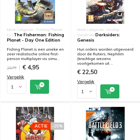
Merk / uitgever : Fishing Planet
Merk / uitgever : Airship
The Fisherman: Fishing
Darksiders:
LLC
Syndicate
Planet - Day One Edition
Genesis
Fishing Planet is een unieke en
Hun orders worden uitgevoerd
zeer realistische online first-
door de Ruiters, Nephilim
person multiplayer vis simu...
(krachtige wezens
voortgekomen uit ...
€ 4,95
20,75
€ 22,50
Vergelijk
Vergelijk
ACTIE
-25%