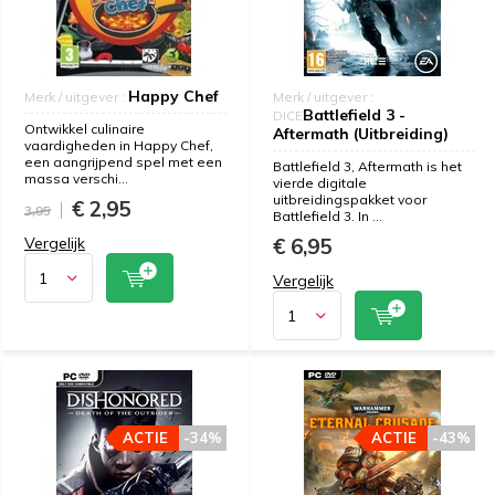
Happy Chef
Merk / uitgever :
Merk / uitgever :
Battlefield 3 -
DICE
Ontwikkel culinaire
Aftermath (Uitbreiding)
vaardigheden in Happy Chef,
een aangrijpend spel met een
Battlefield 3, Aftermath is het
massa verschi...
vierde digitale
uitbreidingspakket voor
€ 2,95
3,95
Battlefield 3. In ...
Vergelijk
€ 6,95
Vergelijk
ACTIE
-34%
ACTIE
-43%