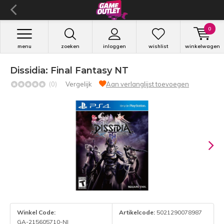
0
menu
zoeken
inloggen
wishlist
winkelwagen
Dissidia: Final Fantasy NT
(0)
Vergelijk
Aan verlanglijst toevoegen
Winkel Code:
Artikelcode:
5021290078987
GA-215605710-NI