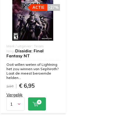
ACTIE
-27%
Merk / uitgever : Team
Dissidia: Final
Ninja
Fantasy NT
Ooit willen weten of Lightning
het zou winnen van Sephiroth?
Laat de meest beroemde
helden...
€ 6,95
9,50
Vergelijk