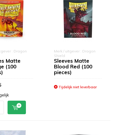
itgever : Dragon
Merk / uitgever : Dragon
Shield
es Matte
Sleeves Matte
e (100
Blood Red (100
s)
pieces)
5
Tijdelijk niet leverbaar
gelijk