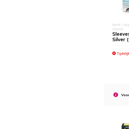
Merk / uit
Shield
Sleeve
Silver 
Tijdelij
Voo