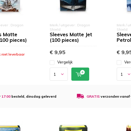
gever : Dragon
Merk / uitgever : Dragon
Merk / u
Shield
Shield
s Matte
Sleeves Matte Jet
Sleev
(100 pieces)
(100 pieces)
Petrol
€ 9,95
€ 9,9
k niet leverbaar
Vergelijk
Ver
r
17:00
besteld, dinsdag geleverd
GRATIS
verzonden vanaf €