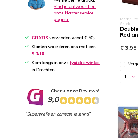
We helpen je graag.
Vind je antwoord op
onze klantenservice
pagina.
Merk / uit
Shield
Double
Red an
GRATIS
verzonden vanaf € 50,-
Klanten waarderen ons met een
€ 3,95
9.0/10
Kom langs in onze
fysieke winkel
Verge
in Drachten
Check onze Reviews!
9,0
“Supersnelle en correcte levering”