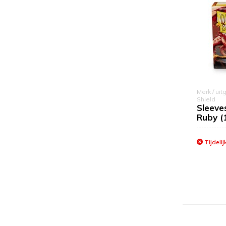
Merk / uit
Shield
Sleeve
Ruby (
Tijdelij