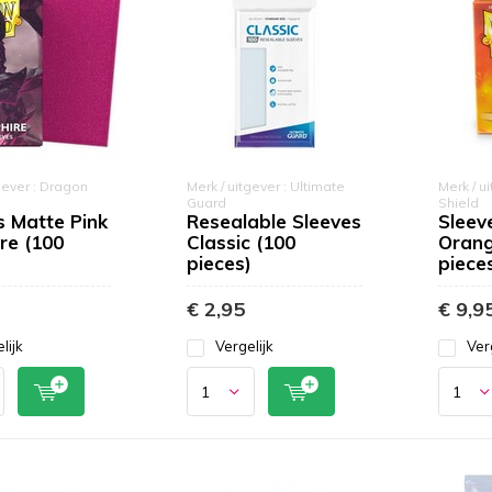
gever : Dragon
Merk / uitgever : Ultimate
Merk / u
Guard
Shield
s Matte Pink
Resealable Sleeves
Sleev
re (100
Classic (100
Orang
)
pieces)
piece
€ 2,95
€ 9,9
lijk
Vergelijk
Ver