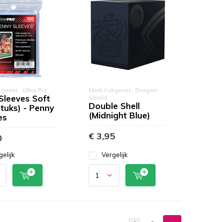
tgever : Ultra Pro
Merk / uitgever : Dragon
Sleeves Soft
Shield
Double Shell
stuks) - Penny
(Midnight Blue)
es
€ 3,95
0
gelijk
Vergelijk