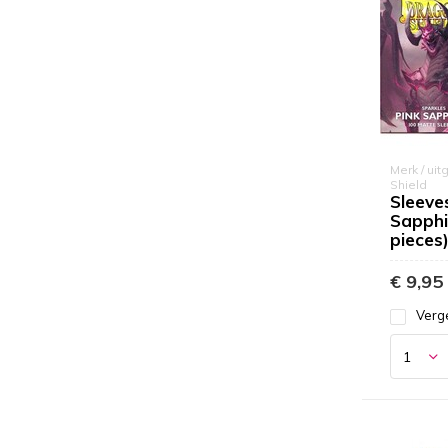
Merk / uit
Shield
Sleeve
Sapphi
pieces
€ 9,95
Verge