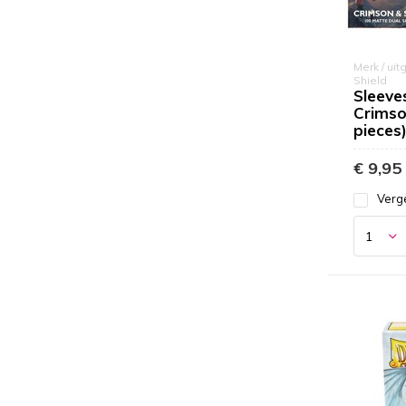
Merk / uit
Shield
Sleeve
Crimso
pieces
€ 9,95
Verge