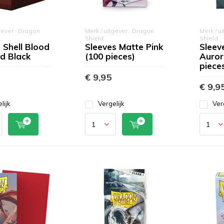
gever : Dragon
Merk / uitgever : Dragon
Merk / u
Shield
Shield
 Shell Blood
Sleeves Matte Pink
Sleev
d Black
(100 pieces)
Auror
piece
€ 9,95
€ 9,9
lijk
Vergelijk
Ver