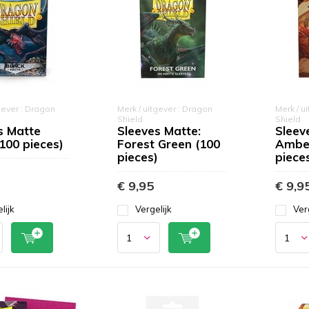
gever : Dragon
Merk / uitgever : Dragon
Merk / u
Shield
Shield
s Matte
Sleeves Matte:
Sleev
(100 pieces)
Forest Green (100
Amber
pieces)
piece
€ 9,95
€ 9,9
lijk
Vergelijk
Ver