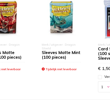
gever : Dragon
Merk / uitgever : Dragon
Merk / ui
Card 
Shield
s Matte
Sleeves Matte Mint
(100 
100 pieces)
(100 pieces)
Sleev
€ 1,5
k niet leverbaar
Tijdelijk niet leverbaar
Ver