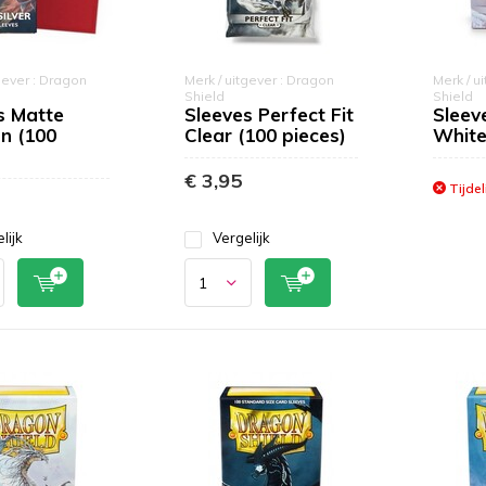
gever : Dragon
Merk / uitgever : Dragon
Merk / u
Shield
Shield
s Matte
Sleeves Perfect Fit
Sleev
n (100
Clear (100 pieces)
White
)
€ 3,95
Tijdel
lijk
Vergelijk