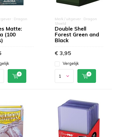
itgever : Dragon
Merk / uitgever : Dragon
Shield
es Matte:
Double Shell
a (100
Forest Green and
s)
Black
5
€ 3,95
gelijk
Vergelijk