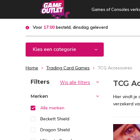
Games of Consoles verk
Voor
17:00
besteld, dinsdag geleverd
Kies een categorie
Home
Trading Card Games
TCG Accessoires
Sorteren op:
Filters
TCG Ac
Wis alle filters
Merken
Hier vindt j
verzekerd van
Alle merken
Beckett Shield
Dragon Shield