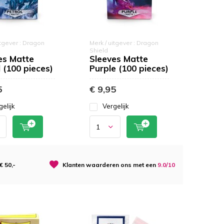
itgever : Dragon
Merk / uitgever : Dragon
Shield
es Matte
Sleeves Matte
 (100 pieces)
Purple (100 pieces)
5
€ 9,95
gelijk
Vergelijk
 50,-
Klanten waarderen ons met een
9.0/10