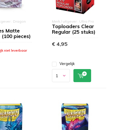
itgever : Dragon
Merk / uitgever : Ultra Pro
Toploaders Clear
es Matte
Regular (25 stuks)
 (100 pieces)
€ 4,95
ijk niet leverbaar
Vergelijk