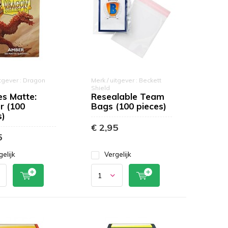
itgever : Dragon
Merk / uitgever : Beckett
Shield
es Matte:
Resealable Team
 (100
Bags (100 pieces)
s)
€ 2,95
5
gelijk
Vergelijk