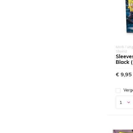
Merk / uit
Shield
Sleeve
Black 
€ 9,95
Verge