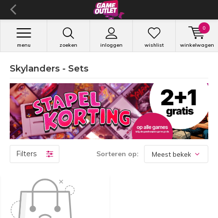
0
menu
zoeken
inloggen
wishlist
winkelwagen
Skylanders - Sets
Filters
Sorteren op: