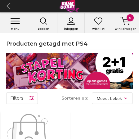
0
menu
zoeken
inloggen
wishlist
winkelwagen
Producten getagd met PS4
Filters
Sorteren op: