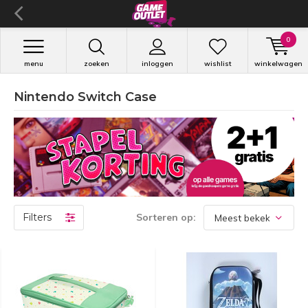
0
menu
zoeken
inloggen
wishlist
winkelwagen
Nintendo Switch Case
Filters
Sorteren op: