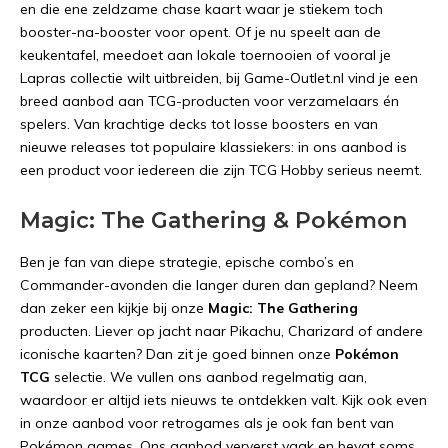
en die ene zeldzame chase kaart waar je stiekem toch
booster-na-booster voor opent. Of je nu speelt aan de
keukentafel, meedoet aan lokale toernooien of vooral je
Lapras collectie wilt uitbreiden, bij Game-Outlet.nl vind je een
breed aanbod aan TCG-producten voor verzamelaars én
spelers. Van krachtige decks tot losse boosters en van
nieuwe releases tot populaire klassiekers: in ons aanbod is
een product voor iedereen die zijn TCG Hobby serieus neemt.
Magic: The Gathering & Pokémon
Ben je fan van diepe strategie, epische combo’s en
Commander-avonden die langer duren dan gepland? Neem
dan zeker een kijkje bij onze
Magic: The Gathering
producten. Liever op jacht naar Pikachu, Charizard of andere
iconische kaarten? Dan zit je goed binnen onze
Pokémon
TCG
selectie. We vullen ons aanbod regelmatig aan,
waardoor er altijd iets nieuws te ontdekken valt. Kijk ook even
in onze aanbod voor retrogames als je ook fan bent van
Pokémon games. Ons aanbod ververst vaak en bevat soms