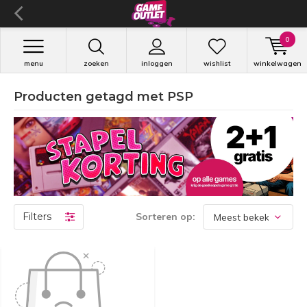
0
menu
zoeken
inloggen
wishlist
winkelwagen
Producten getagd met PSP
Filters
Sorteren op: