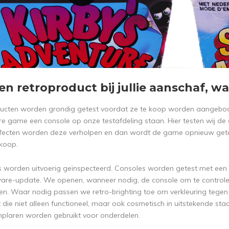
een retroproduct bij jullie aanschaf, 
ducten worden grondig getest voordat ze te koop worden aangebo
ere game een console op onze testafdeling staan. Hier testen wij de 
fecten worden deze verholpen en dan wordt de game opnieuw getes
rkoop.
 worden uitvoerig geïnspecteerd. Consoles worden getest met een 
ware-update. We openen, wanneer nodig, de console om te controler
n. Waar nodig passen we retro-brighting toe om verkleuring tegen
t die niet alleen functioneel, maar ook cosmetisch in uitstekende st
plaren worden gebruikt voor onderdelen.