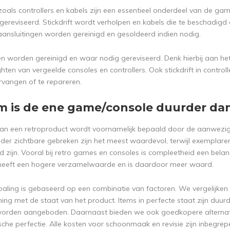
zoals controllers en kabels zijn een essentieel onderdeel van de ga
 gereviseerd. Stickdrift wordt verholpen en kabels die te beschadigd
 aansluitingen worden gereinigd en gesoldeerd indien nodig.
en worden gereinigd en waar nodig gereviseerd. Denk hierbij aan het
ighten van vergeelde consoles en controllers. Ook stickdrift in cont
ervangen of te repareren.
 is de ene game/console duurder da
n een retroproduct wordt voornamelijk bepaald door de aanwezig
der zichtbare gebreken zijn het meest waardevol, terwijl exemplare
 zijn. Vooral bij retro games en consoles is compleetheid een belan
 heeft een hogere verzamelwaarde en is daardoor meer waard.
paling is gebaseerd op een combinatie van factoren. We vergelijke
ing met de staat van het product. Items in perfecte staat zijn duur
 worden aangeboden. Daarnaast bieden we ook goedkopere alternatiev
he perfectie. Alle kosten voor schoonmaak en revisie zijn inbegrepe