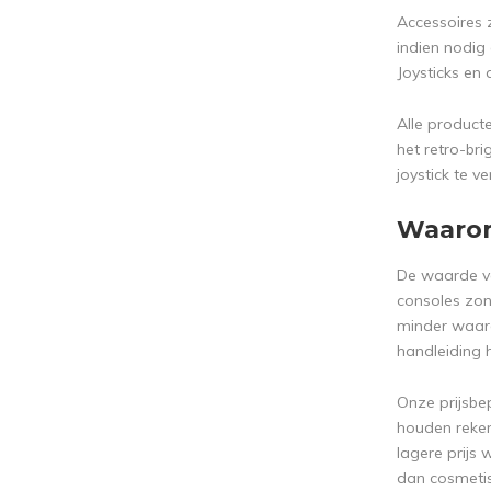
Accessoires 
indien nodig
Joysticks en
Alle product
het retro-br
joystick te v
Waarom
De waarde va
consoles zon
minder waard
handleiding
Onze prijsbe
houden reken
lagere prijs
dan cosmetisc