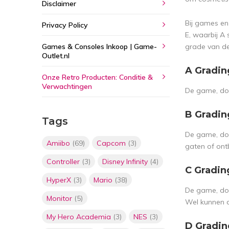
Disclaimer
Bij games en 
Privacy Policy
E, waarbij A
Games & Consoles Inkoop | Game-
grade van d
Outlet.nl
A Gradin
Onze Retro Producten: Conditie &
Verwachtingen
De game, doo
B Gradin
Tags
De game, doo
Amiibo
(69)
Capcom
(3)
gaten of ont
Controller
(3)
Disney Infinity
(4)
C Gradin
HyperX
(3)
Mario
(38)
De game, doos
Monitor
(5)
Wel kunnen d
My Hero Academia
(3)
NES
(3)
D Gradin