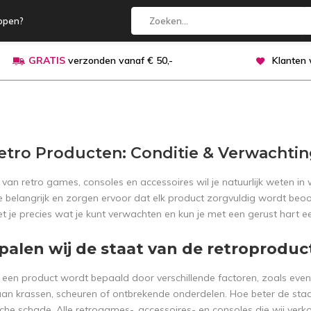
open?
GRATIS
verzonden vanaf € 50,-
Klanten
etro Producten: Conditie & Verwachti
 van retro games, consoles en accessoires wil je natuurlijk weten in
e belangrijk en zorgen ervoor dat elk product zorgvuldig wordt beoo
t je precies wat je kunt verwachten en kun je met een gerust hart 
palen wij de staat van de retroproduc
 een product wordt bepaald door verschillende factoren, zoals even
 aan krassen, scheuren of ontbrekende onderdelen. Hoe beter de staa
he schade. Alle retrogames-, accessoires- en consoles die wij verko