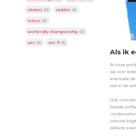
stickers
(6)
stubbin
(4)
totoro
(4)
world rally championship
(4)
wrc
(4)
wrc 9
(4)
Als ik 
Al onze pro
wij voor ied
eventuele de
niet in de ve
Ook consoles
laatste soft
condensatore
console krijg
defecte exem