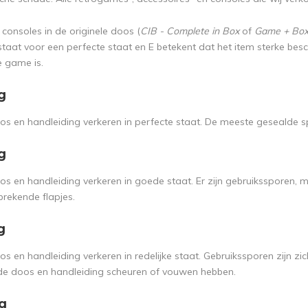
consoles in de originele doos (
CIB - Complete in Box
of
Game + Bo
 staat voor een perfecte staat en E betekent dat het item sterke be
e game is.
g
s en handleiding verkeren in perfecte staat. De meeste gesealde 
g
s en handleiding verkeren in goede staat. Er zijn gebruikssporen, 
brekende flapjes.
g
 en handleiding verkeren in redelijke staat. Gebruikssporen zijn zi
e doos en handleiding scheuren of vouwen hebben.
g