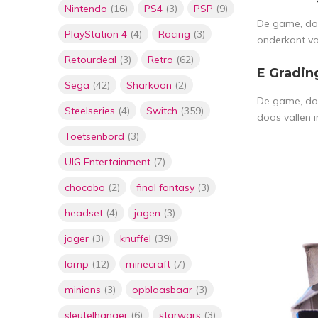
Nintendo
(16)
PS4
(3)
PSP
(9)
De game, doo
PlayStation 4
(4)
Racing
(3)
onderkant va
Retourdeal
(3)
Retro
(62)
E Gradin
Sega
(42)
Sharkoon
(2)
De game, doo
Steelseries
(4)
Switch
(359)
doos vallen i
Toetsenbord
(3)
UIG Entertainment
(7)
chocobo
(2)
final fantasy
(3)
headset
(4)
jagen
(3)
jager
(3)
knuffel
(39)
lamp
(12)
minecraft
(7)
minions
(3)
opblaasbaar
(3)
sleutelhanger
(6)
starwars
(3)