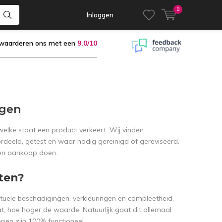
0
Inloggen
 waarderen ons met een
9.0/10
ngen
 welke staat een product verkeert. Wij vinden
rdeeld, getest en waar nodig gereinigd of gereviseerd.
een aankoop doen.
ten?
tuele beschadigingen, verkleuringen en compleetheid.
t, hoe hoger de waarde. Natuurlijk gaat dit allemaal
pen zijn 100% functioneel.