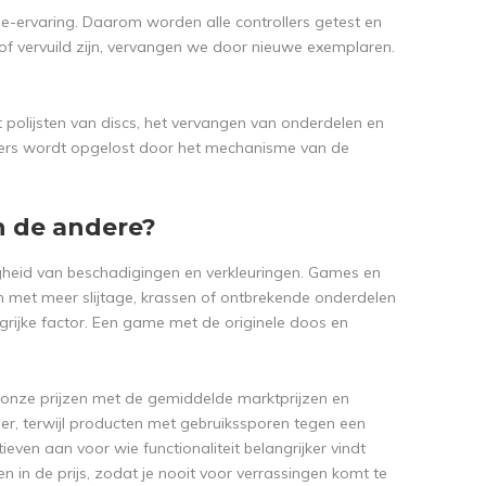
me-ervaring. Daarom worden alle controllers getest en
 of vervuild zijn, vervangen we door nieuwe exemplaren.
 polijsten van discs, het vervangen van onderdelen en
rollers wordt opgelost door het mechanisme van de
n de andere?
heid van beschadigingen en verkleuringen. Games en
n met meer slijtage, krassen of ontbrekende onderdelen
grijke factor. Een game met de originele doos en
n onze prijzen met de gemiddelde marktprijzen en
der, terwijl producten met gebruikssporen tegen een
en aan voor wie functionaliteit belangrijker vindt
n in de prijs, zodat je nooit voor verrassingen komt te