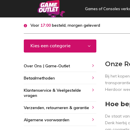
Games of Consoles verk
Voor
17:00
besteld, morgen geleverd
Kies een categorie
Onze R
Over Ons | Game-Outlet
Bij het kopen
Betaalmethoden
transparanti
Hierdoor wee
Klantenservice & Veelgestelde
vragen
Hoe be
Verzenden, retourneren & garantie
De staat van
Algemene voorwaarden
Denk hierbij
om cosmetisc