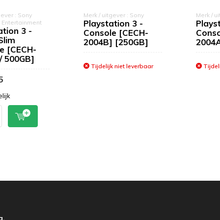
gever : Sony
Merk / uitgever : Sony
Merk / u
Playstation 3 -
Playst
 Entertainment
tion 3 -
Console [CECH-
Conso
Slim
2004B] [250GB]
2004A
e [CECH-
/ 500GB]
Tijdelijk niet leverbaar
Tijdel
5
lijk
g.