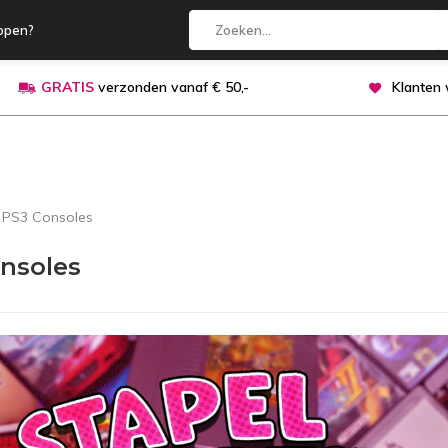
open?
GRATIS
verzonden vanaf € 50,-
Klanten
PS3 Consoles
nsoles