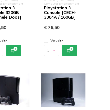
r Entertainment
Computer Entertainment
ation 3 -
Playstation 3 -
le 320GB
Console [CECH-
inele Doos]
3004A / 160GB]
,50
€ 76,50
gelijk
Vergelijk