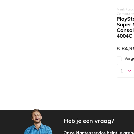
Merk / uit
Computer
PlaySta
Super 
Consol
4004C 
€ 84,9
Verge
Heb je een vraag?
Onze klantenservice helpt je graa