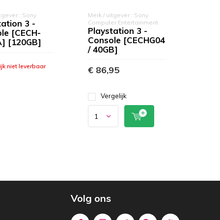
itgever : Sony
Merk / uitgever : Sony
ation 3 -
Computer Entertainment
Playstation 3 -
le [CECH-
Console [CECHG04
] [120GB]
/ 40GB]
ijk niet leverbaar
€ 86,95
Vergelijk
Volg ons