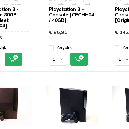
 Entertainment
Computer Entertainment
Compute
tion 3 -
Playstation 3 -
Playst
e 80GB
Console [CECHH04
Conso
leet
/ 40GB]
[Orig
04]
€ 86,95
€ 142
5
lijk
Vergelijk
Ver