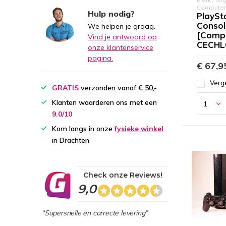
Computer
Hulp nodig?
PlaySta
Consol
We helpen je graag.
[Comp
Vind je antwoord op
CECHL
onze klantenservice
pagina.
€ 67,9
Verge
GRATIS
verzonden vanaf € 50,-
Klanten waarderen ons met een
9.0/10
Kom langs in onze
fysieke winkel
in Drachten
Check onze Reviews!
9,0
“Supersnelle en correcte levering”