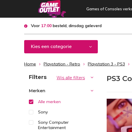
Games of Consoles verk
Voor
17:00
besteld, dinsdag geleverd
Kies een categorie
Home
Playstation - Retro
Playstation 3 - PS3
Sorteren op:
Filters
PS3 Co
Wis alle filters
Merken
Alle merken
Sony
Sony Computer
Entertainment