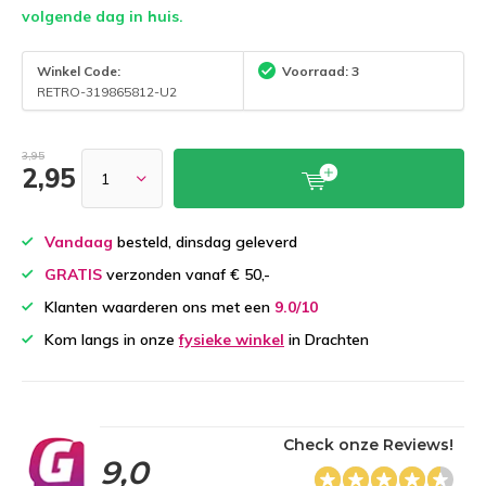
volgende dag in huis.
Winkel Code:
Voorraad: 3
RETRO-319865812-U2
3,95
2,95
Vandaag
besteld, dinsdag geleverd
GRATIS
verzonden vanaf € 50,-
Klanten waarderen ons met een
9.0/10
Kom langs in onze
fysieke winkel
in Drachten
Check onze Reviews!
9,0