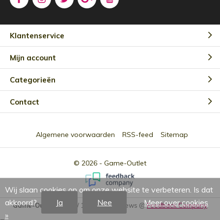
Klantenservice
Mijn account
Categorieën
Contact
Algemene voorwaarden
RSS-feed
Sitemap
© 2026 -
Game-Outlet
Wij slaan cookies op om onze website te verbeteren. Is dat
akkoord?
Ja
Nee
Meer over cookies
Game-Outlet NL
9.0
/
10
-
2301
Reviews @
Feedback Company
»
=