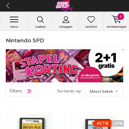
0
menu
zoeken
inloggen
wishlist
winkelwagen
Nintendo SPD
Filters
Sorteren op:
ACTIE
-25%