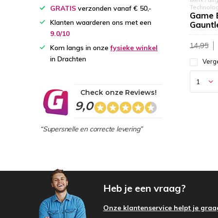
Technolo
GRATIS
verzonden vanaf € 50,-
Game 
Klanten waarderen ons met een
Gauntle
9.0/10
14,95
Kom langs in onze
fysieke winkel
in Drachten
Verge
Check onze Reviews!
9,0
“Supersnelle en correcte levering”
Heb je een vraag?
Onze klantenservice helpt je graa