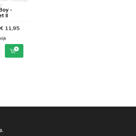
gy
Boy -
t II
€ 11,95
lijk
g.