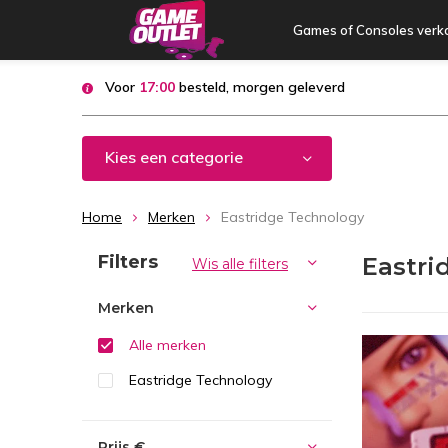
Games of Consoles verk
Voor
17:00
besteld, morgen geleverd
Kies een categorie
Home
Merken
Eastridge Technology
Sorteren op:
Filters
Eastri
Wis alle filters
Merken
Alle merken
Eastridge Technology
Prijs
€