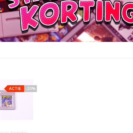
ACTIE
-20%
gever : Eastridge