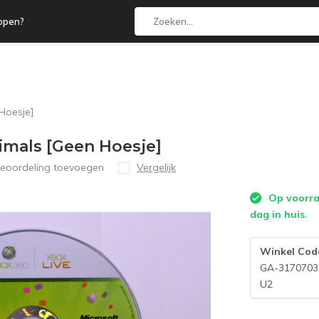
open?
 Hoesje]
nimals [Geen Hoesje]
beoordeling toevoegen
Vergelijk
Op voorraa
dag in huis.
Winkel Cod
GA-3170703
U2