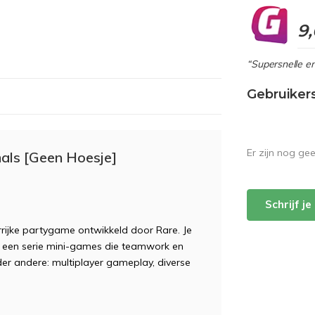
9
“Supersnelle en
Gebruiker
Er zijn nog ge
mals [Geen Hoesje]
Schrijf j
rrijke partygame ontwikkeld door Rare. Je
 in een serie mini-games die teamwork en
er andere: multiplayer gameplay, diverse
.