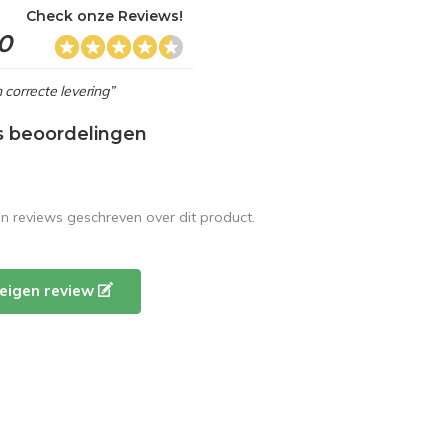
Check onze Reviews!
,0
 correcte levering”
s beoordelingen
en reviews geschreven over dit product.
e eigen review