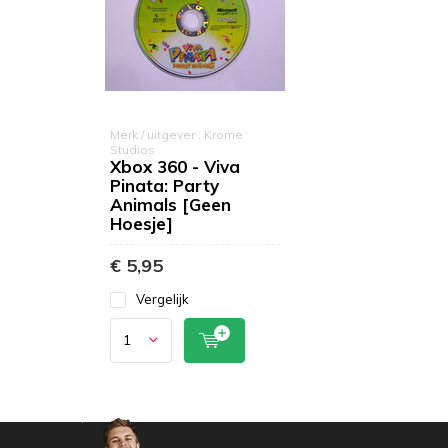
Merk / uitgever : Krome
Studios
Xbox 360 - Viva
Pinata: Party
Animals [Geen
Hoesje]
€ 5,95
Vergelijk