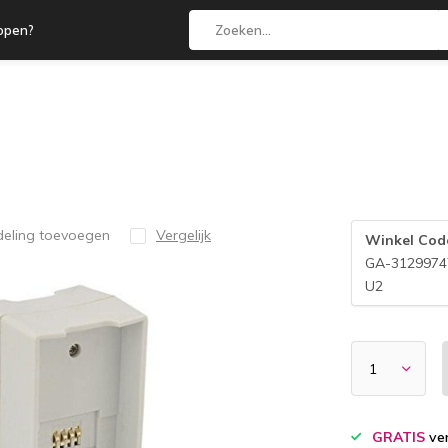
open?
deling toevoegen
Vergelijk
Winkel Cod
GA-3129974
U2
GRATIS
ver