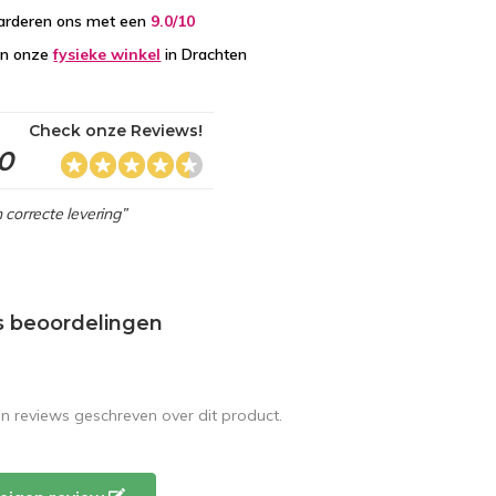
arderen ons met een
9.0/10
in onze
fysieke winkel
in Drachten
Check onze Reviews!
,0
 correcte levering”
s beoordelingen
en reviews geschreven over dit product.