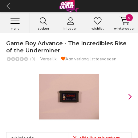
0
menu
zoeken
inloggen
wishlist
winkelwagen
Game Boy Advance - The Incredibles Rise
of the Underminer
(0)
Vergelijk
Aan verlanglijst toevoegen
Winkel Code:
Tijdelijk niet leverbaar