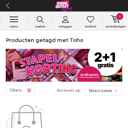
0
menu
zoeken
inloggen
wishlist
winkelwagen
Producten getagd met Toho
Filters
Sorteren op: