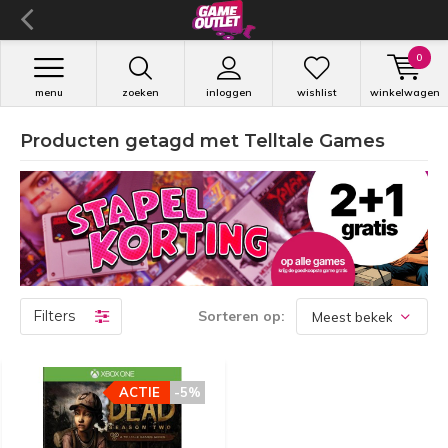
0
menu
zoeken
inloggen
wishlist
winkelwagen
Producten getagd met Telltale Games
Filters
Sorteren op:
ACTIE
ACTIE
-5%
-5%