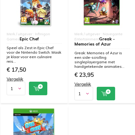
Merk / uitgever : Infinigon
Merk / uitgever : Navegante
Epic Chef
Greak -
Games
Entertainment
Memories of Azur
Speel als Zest in Epic Chef
voor de Nintendo Switch. Maak
Greak: Memories of Azur is
je klaar voor een culinaire
een side-scrolling
reis...
singleplayergame met
handgetekende animaties...
€ 17,50
€ 23,95
Vergelijk
Vergelijk