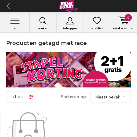
0
menu
zoeken
inloggen
wishlist
winkelwagen
Producten getagd met race
Filters
Sorteren op: