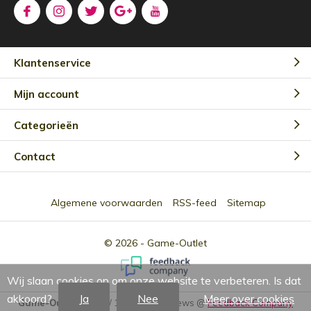
Klantenservice
Mijn account
Categorieën
Contact
Algemene voorwaarden
RSS-feed
Sitemap
© 2026 -
Game-Outlet
Wij slaan cookies op om onze website te verbeteren. Is dat
akkoord?
Ja
Nee
Meer over cookies
Game-Outlet NL
9.0
/
10
-
2301
Reviews @
Feedback Company