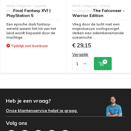
Merk / uitgever : Square
Merk / uitgever : Wired
Final Fantasy XVI |
The Falconeer -
Enix
Productions
PlayStation 5
Warrior Edition
Een epische dark fantasy-
Vlieg door de lucht met een
wereld waarin het lot van het
majestueuze oorlogsvogel.
land wordt bepaald door de
Verken een adembenemende
machtige...
oceanische ...
€ 29,15
Tijdelijk niet leverbaar
Vergelijk
Heb je een vraag?
Onze klantenservice helpt je graag.
Volg ons