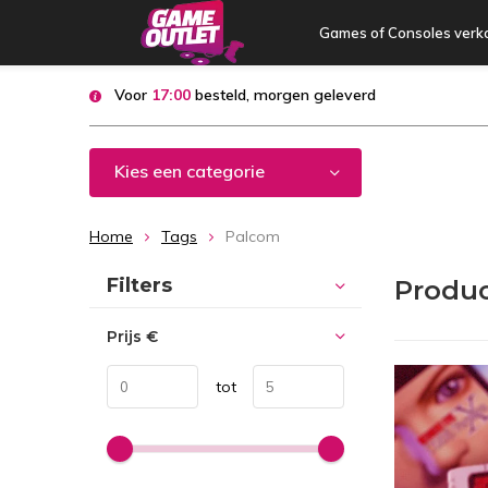
Games of Consoles verk
Voor
17:00
besteld, morgen geleverd
Kies een categorie
Home
Tags
Palcom
Sorteren op:
Filters
Produ
Prijs
€
tot