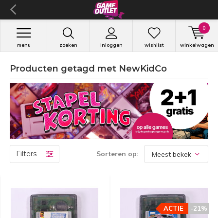
0
menu
zoeken
inloggen
wishlist
winkelwagen
Producten getagd met NewKidCo
Filters
Sorteren op:
ACTIE
-21%