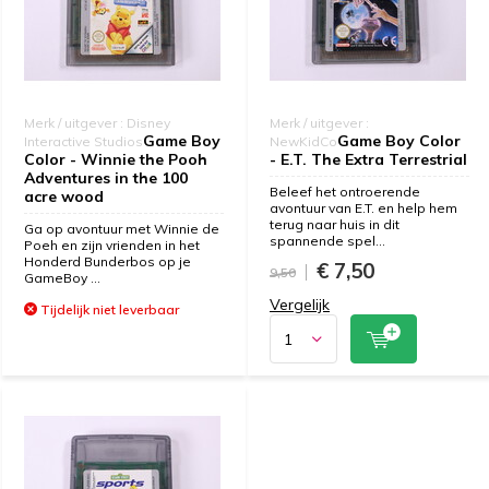
Merk / uitgever : Disney
Merk / uitgever :
Game Boy
Game Boy Color
Interactive Studios
NewKidCo
Color - Winnie the Pooh
- E.T. The Extra Terrestrial
Adventures in the 100
Beleef het ontroerende
acre wood
avontuur van E.T. en help hem
terug naar huis in dit
Ga op avontuur met Winnie de
spannende spel...
Poeh en zijn vrienden in het
Honderd Bunderbos op je
€ 7,50
9,50
GameBoy ...
Vergelijk
Tijdelijk niet leverbaar