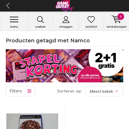
0
menu
zoeken
inloggen
wishlist
winkelwagen
Producten getagd met Namco
Filters
Sorteren op: