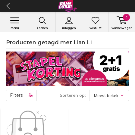
0
menu
zoeken
inloggen
wishlist
winkelwagen
Producten getagd met Lian Li
Filters
Sorteren op: