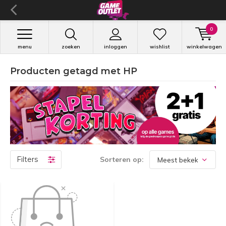
0
menu
zoeken
inloggen
wishlist
winkelwagen
Producten getagd met HP
Filters
Sorteren op: