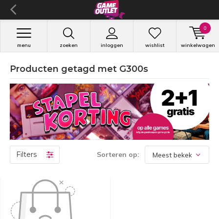
0
menu
zoeken
inloggen
wishlist
winkelwagen
Producten getagd met G300s
Filters
Sorteren op: