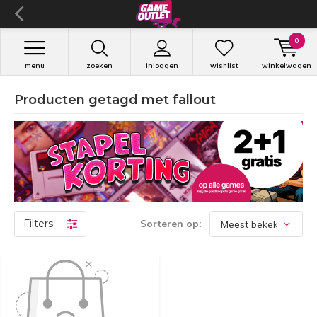
0
menu
zoeken
inloggen
wishlist
winkelwagen
Producten getagd met fallout
Filters
Sorteren op: