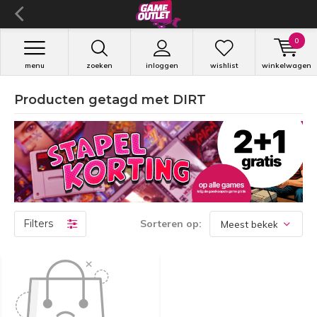
0
menu
zoeken
inloggen
wishlist
winkelwagen
Producten getagd met DIRT
Filters
Sorteren op: