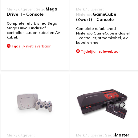
Mega
Merk / uitgever : Sega
Merk / uitgever :
Drive II - Console
GameCube
Nintendo
(Zwart) - Console
Complete refurbished Sega
Mega Drive II inclusief 1
Complete refurbished
controller, stroomkabel en AV
Nintendo GameCube inclusief
kabel.
1 controller, stroomkabel, AV
kabel en me...
Tijdelijk niet leverbaar
Tijdelijk niet leverbaar
Master
Merk / uitgever :
Merk / uitgever : Sega