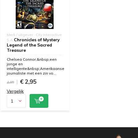
Merk / uitgever : City Interactive
Chronicles of Mystery
S.A.
Legend of the Sacred
Treasure
Chelsea Connor,&nbsp;een
jonge en
intelligente&nbsp;Amerikaanse
journaliste met een zin vo...
€ 2,95
4,95
Vergelijk