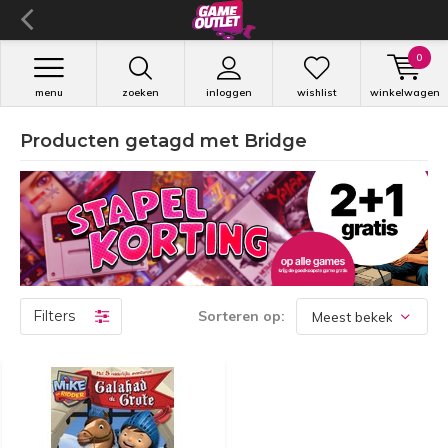
0
menu
zoeken
inloggen
wishlist
winkelwagen
Producten getagd met Bridge
Filters
Sorteren op: