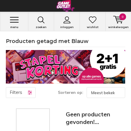
0
menu
zoeken
inloggen
wishlist
winkelwagen
Producten getagd met Blauw
Filters
Sorteren op:
Geen producten
gevonden!...