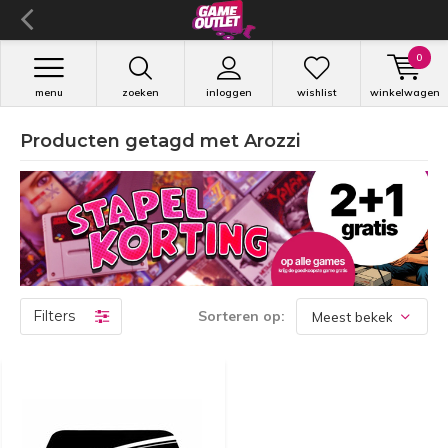
0
menu
zoeken
inloggen
wishlist
winkelwagen
Producten getagd met Arozzi
Filters
Sorteren op: