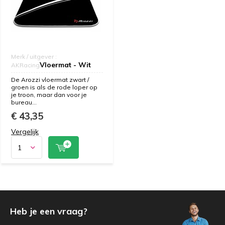
Merk / uitgever :
Vloermat - Wit
AKRacing
De Arozzi vloermat zwart /
groen is als de rode loper op
je troon, maar dan voor je
bureau...
€ 43,35
Vergelijk
Heb je een vraag?