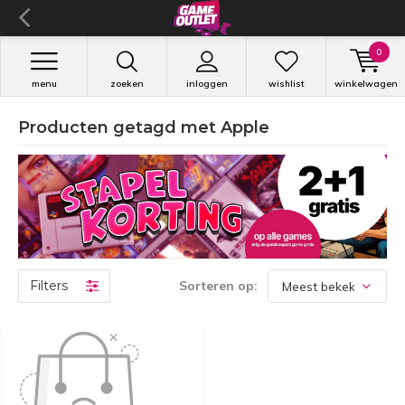
0
menu
zoeken
inloggen
wishlist
winkelwagen
Producten getagd met Apple
Filters
Sorteren op: