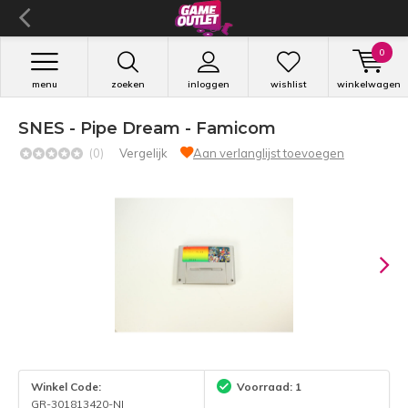
0
menu
zoeken
inloggen
wishlist
winkelwagen
SNES - Pipe Dream - Famicom
(0)
Vergelijk
Aan verlanglijst toevoegen
Winkel Code:
Voorraad: 1
GR-301813420-NI