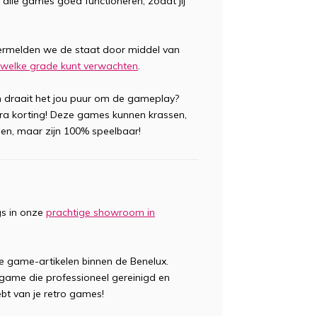
 alle games goed functioneren, zodat jij
ermelden we de staat door middel van
ij welke grade kunt verwachten
.
 draait het jou puur om de gameplay?
tra korting! Deze games kunnen krassen,
en, maar zijn 100% speelbaar!
gs in onze
prachtige showroom in
te game-artikelen binnen de Benelux.
n game die professioneel gereinigd en
ebt van je retro games!