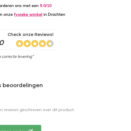
arderen ons met een
9.0/10
in onze
fysieke winkel
in Drachten
Check onze Reviews!
,0
 correcte levering”
s beoordelingen
en reviews geschreven over dit product.