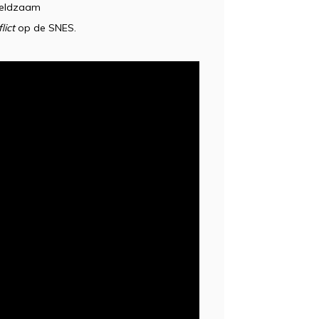
zeldzaam
lict
op de SNES.