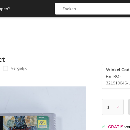
open?
ct
Vergelijk
Winkel Cod
RETRO-
321910046-
GRATIS
ver