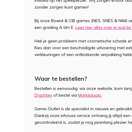
invloed op het speelplezier. Wij zorgen ervoor dat
zonder zorgen kunt gamen!
Bij onze Boxed & CIB games (NES, SNES & N64) v
een grading A t/m E.
Lees hier alles over je wat b
Heb je geen probleem met cosmetische schade en
Kies dan voor een beschadigde uitvoering met ex
verkleuringen of een ontbrekende verpakking hebb
Waar te bestellen?
Bestellen is eenvoudig: via onze website, kom lan
Drachten
of bestel via
Marktplaats
.
Game-Outlet is de specialist in nieuwe en gebruik
Dankzij onze inhouse service ontvang jij altijd ee
gecontroleerd is, zodat je nog jarenlang plezier h