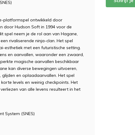
Schrijf j
(SNES)
ie-platformspel ontwikkeld door
n door Hudson Soft in 1994 voor de
it spel neem je de rol aan van Hagane,
en rivaliserende ninja-clan. Het spel
-esthetiek met een futuristische setting.
pens en aanvallen, waaronder een zwaard,
beperkte magische aanvallen beschikbaar
ane kan diverse bewegingen uitvoeren,
, glijden en oplaadaanvallen. Het spel
korte levels en weinig checkpoints. Het
erliezen van alle levens resulteert in het
ent System (SNES)