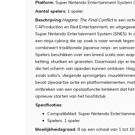
Platform:
Super Nintendo Entertainment System 
Aantal spelers:
1 speler
Beschrijving:
Hagane: The Final Conflict
is een act
CAProduction en Red Entertainment, en uitgegeve
Super Nintendo Entertainment System (SNES). In d
een ninja-cyborg die op zoek is naar wraak tegen e
combineert traditionele Japanse ninja- en samoerai
Spelers beschikken over een breed scala aan wa
ketting, shuriken en granaten. Daarnaast zijn er 
die het scherm van vijanden kunnen ontdoen. Hag
zoals salto's, vliegende sprongetjes, muurklimmen
bevat zijwaartse actie en platformelementen, met 
ontbreken van een opslaafunctie betekent dat het v
opnieuw starten van het hoofdstuk.
Specificaties:
Compatibiliteit: Super Nintendo Entertainm
Spelers: 1 speler
Moeilijkheidsgraad:
8 op een schaal van 1 tot 10