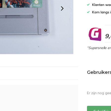
Klanten wa
Kom langs 
9
“Supersnelle en
Gebruiker
Er zijn nog ge