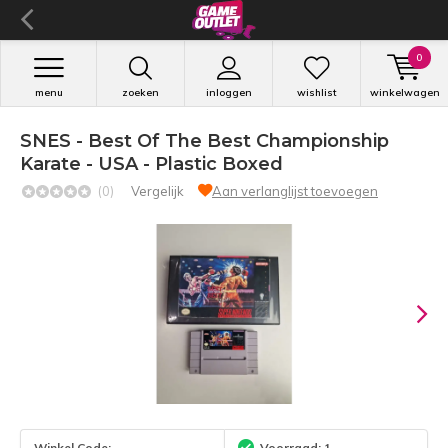
0
menu
zoeken
inloggen
wishlist
winkelwagen
SNES - Best Of The Best Championship
Karate - USA - Plastic Boxed
(0)
Vergelijk
Aan verlanglijst toevoegen
Winkel Code:
Voorraad: 1