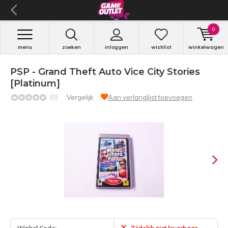
0
menu
zoeken
inloggen
wishlist
winkelwagen
PSP - Grand Theft Auto Vice City Stories
[Platinum]
(0)
Vergelijk
Aan verlanglijst toevoegen
Winkel Code:
Tijdelijk niet leverbaar