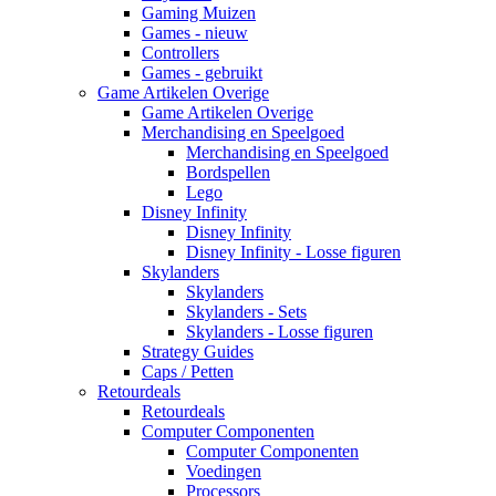
Gaming Muizen
Games - nieuw
Controllers
Games - gebruikt
Game Artikelen Overige
Game Artikelen Overige
Merchandising en Speelgoed
Merchandising en Speelgoed
Bordspellen
Lego
Disney Infinity
Disney Infinity
Disney Infinity - Losse figuren
Skylanders
Skylanders
Skylanders - Sets
Skylanders - Losse figuren
Strategy Guides
Caps / Petten
Retourdeals
Retourdeals
Computer Componenten
Computer Componenten
Voedingen
Processors