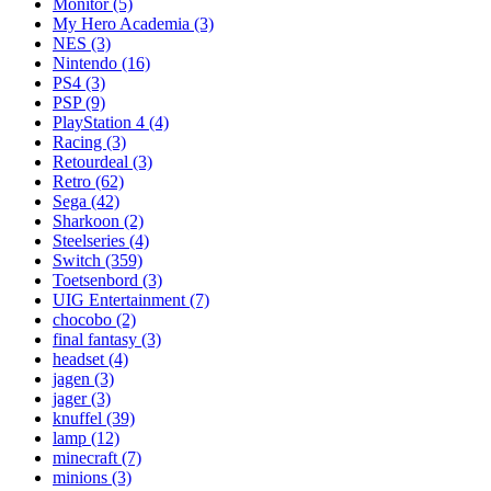
Monitor
(5)
My Hero Academia
(3)
NES
(3)
Nintendo
(16)
PS4
(3)
PSP
(9)
PlayStation 4
(4)
Racing
(3)
Retourdeal
(3)
Retro
(62)
Sega
(42)
Sharkoon
(2)
Steelseries
(4)
Switch
(359)
Toetsenbord
(3)
UIG Entertainment
(7)
chocobo
(2)
final fantasy
(3)
headset
(4)
jagen
(3)
jager
(3)
knuffel
(39)
lamp
(12)
minecraft
(7)
minions
(3)