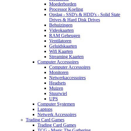
Moederborden
Processor Koeling
Opslag - SSD's & HDD's - Solid State
Drives & Hard Disk Drives
Behuizingen
Videokaarten
RAM Geheugen
Ventilatoren
Geluidskaarten
Wifi Kaarten
Streaming Kaarten
Computer Accessoires
Computer Accessoires
Monitoren
Netwerkaccessoires
Headsets
Muizen
Stuurwiel
UPS
Computer Systemen
Laptops
Netwerk Accessoires
Trading Card Games
Trading Card Games
TCG - Magic The Gathering