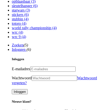
opblaasbaar
(3)
sleutelhanger
(6)
starwars
(3)
stickers
(6)
stubbin
(4)
totoro
(4)
world rally championship
(4)
wrc
(4)
wrc 9
(4)
Zoeken
(5)
Inloggen
(6)
Inloggen
E-mailadres
Wachtwoord
Wachtwoord
vergeten?
Inloggen
Nieuwe klant?