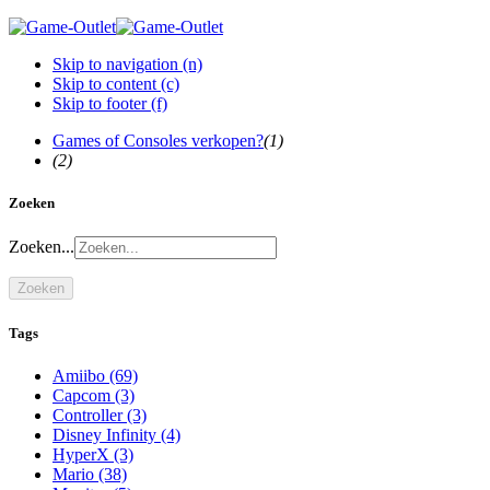
Skip to navigation (n)
Skip to content (c)
Skip to footer (f)
Games of Consoles verkopen?
(1)
(2)
Zoeken
Zoeken...
Zoeken
Tags
Amiibo
(69)
Capcom
(3)
Controller
(3)
Disney Infinity
(4)
HyperX
(3)
Mario
(38)