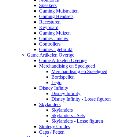
Speakers
Gaming Muismatten
Gaming Headsets
Racesturen
Keyboard
Gaming Muizen
Games - nieuw
Controllers
Games - gebruikt
Game Artikelen Overige
Game Artikelen Overige
Merchandising en Speelgoed
Merchandising en Speelgoed
Bordspellen
Lego
Disney Infinity
Disney Infinity
Disney Infinity - Losse figuren
Skylanders
Skylanders
Skylanders - Sets
Skylanders - Losse figuren
Strategy Guides
Caps / Petten