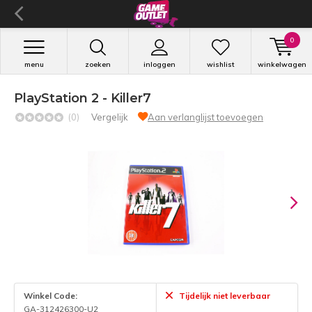
0
menu
zoeken
inloggen
wishlist
winkelwagen
PlayStation 2 - Killer7
(0)
Vergelijk
Aan verlanglijst toevoegen
Winkel Code:
Tijdelijk niet leverbaar
GA-312426300-U2