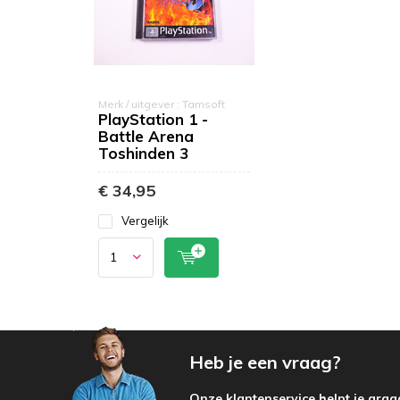
Merk / uitgever : Tamsoft
PlayStation 1 -
Battle Arena
Toshinden 3
€ 34,95
Vergelijk
Heb je een vraag?
Onze klantenservice helpt je graa