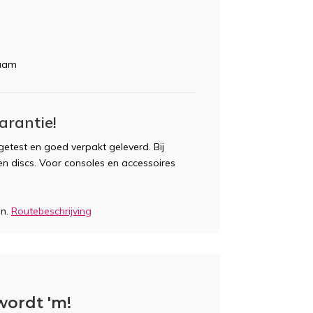
zaam
arantie!
etest en goed verpakt geleverd. Bij
n discs. Voor consoles en accessoires
en.
Routebeschrijving
wordt 'm!