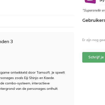
“Supersnelle en
Gebruiker
Er zijn nog ge
nden 3
Schrijf j
tgame ontwikkeld door Tamsoft. Je speelt
sonages zoals Eiji Shinjo en Kaede.
ide combo-systeem, interactieve
tergrond van de personages onthult.