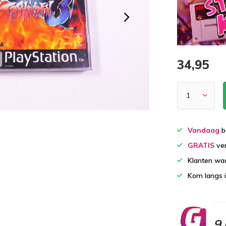
34,95
Vandaag
b
GRATIS
ver
Klanten wa
Kom langs 
9