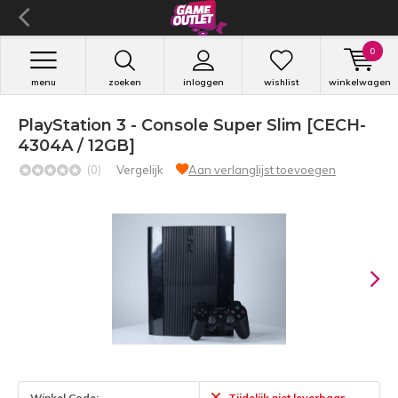
0
menu
zoeken
inloggen
wishlist
winkelwagen
PlayStation 3 - Console Super Slim [CECH-
4304A / 12GB]
(0)
Vergelijk
Aan verlanglijst toevoegen
Winkel Code:
Tijdelijk niet leverbaar