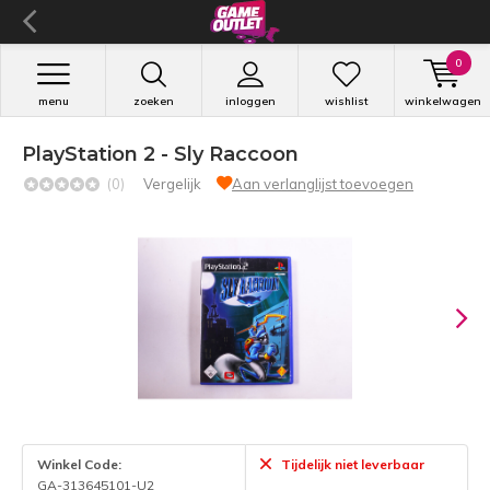
0
menu
zoeken
inloggen
wishlist
winkelwagen
PlayStation 2 - Sly Raccoon
(0)
Vergelijk
Aan verlanglijst toevoegen
Winkel Code:
Tijdelijk niet leverbaar
GA-313645101-U2