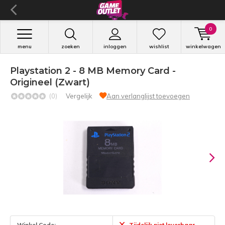
0
menu
zoeken
inloggen
wishlist
winkelwagen
Playstation 2 - 8 MB Memory Card -
Origineel (Zwart)
(0)
Vergelijk
Aan verlanglijst toevoegen
Winkel Code:
Tijdelijk niet leverbaar