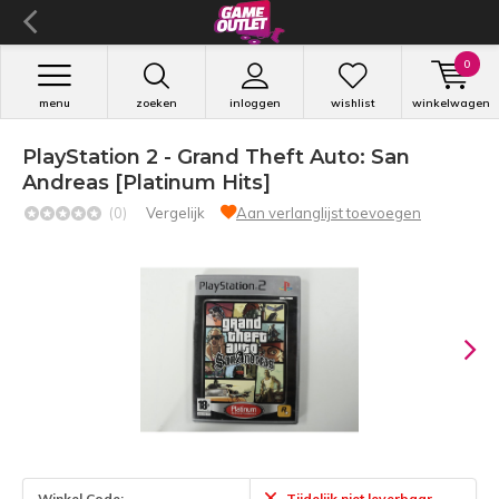
0
menu
zoeken
inloggen
wishlist
winkelwagen
PlayStation 2 - Grand Theft Auto: San
Andreas [Platinum Hits]
(0)
Vergelijk
Aan verlanglijst toevoegen
Winkel Code:
Tijdelijk niet leverbaar