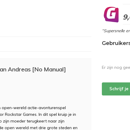
9
“Supersnelle en
Gebruiker
Er zijn nog ge
San Andreas [No Manual]
Schrijf j
n open-wereld actie-avonturenspel
 Rockstar Games. In dit spel kruip je in
 zijn moeder terugkeert naar zijn
ide open wereld met drie grote steden en