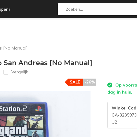
open?
as [No Manual]
to San Andreas [No Manual]
Vergelijk
SALE
-26%
Op voorraa
dag in huis.
Winkel Cod
GA-3235973
U2