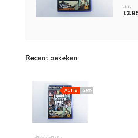
18,95
13,9
Recent bekeken
ACTIE
-26%
Merk / uitgever :