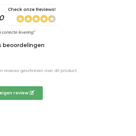
Check onze Reviews!
,0
 correcte levering”
s beoordelingen
en reviews geschreven over dit product.
e eigen review