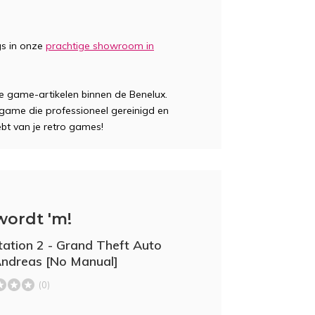
gs in onze
prachtige showroom in
te game-artikelen binnen de Benelux.
n game die professioneel gereinigd en
ebt van je retro games!
wordt 'm!
tation 2 - Grand Theft Auto
ndreas [No Manual]
(0)