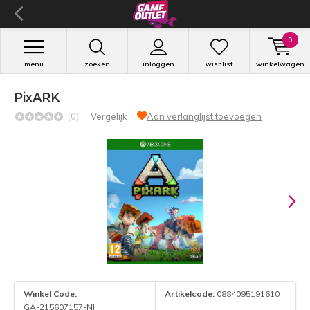
0
menu
zoeken
inloggen
wishlist
winkelwagen
PixARK
(0)
Vergelijk
Aan verlanglijst toevoegen
Winkel Code:
Artikelcode:
0884095191610
GA-215607157-NI