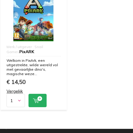
Merk / uitgever : Snail
PixARK
Games
Welkom in PixArk, een
uitgestrekte, wilde wereld vol
met gevaarlijke dino's,
magische weze...
€ 14,50
Vergelijk